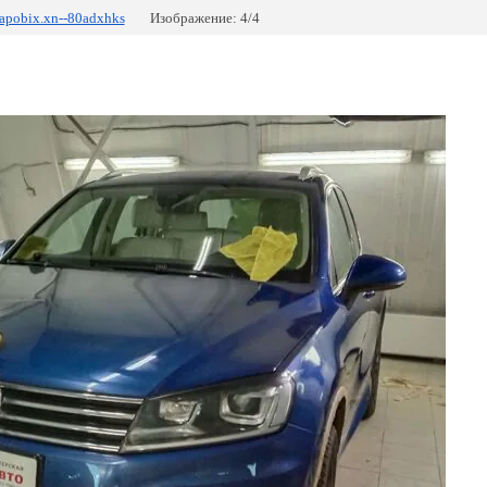
apobix.xn--80adxhks
Изображение: 4/4