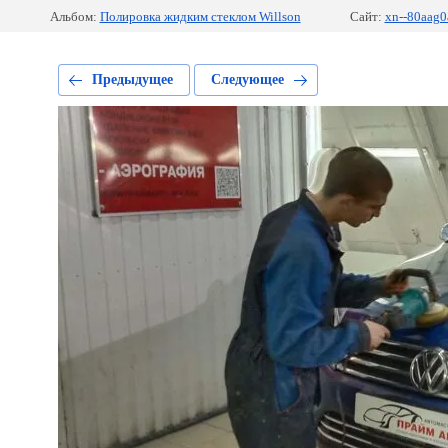
Альбом:
Полировка жидким стеклом Willson
Сайт:
xn--80aag0
Предыдущее
Следующее